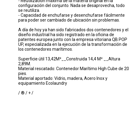
- Reutilización máxima de la materia original en la
configuración del conjunto. Nada se desaprovecha, todo
se reutiliza.
- Capacidad de enchufarse y desenchufarse fácilmente
para poder ser cambiado de ubicación sin problemas.
A día de hoy ya han sido fabricados dos contenedores y el
diseño industrial ha sido registrado en la oficina de
patentes europea junto con la empresa vitoriana QB POP
UP, especializada en la ejecución de la transformación de
los contenedores marítimos.
Superficie útil 13,42M²__Construida 14,4 M² __Altura
2,89M.
Material rescatado: Contenedor Marítimo High Cube de 20
pies.
Material aportado: Vidrio, madera, Acero Inox y
equipamiento Ecolaundry
/ ® /
+
/